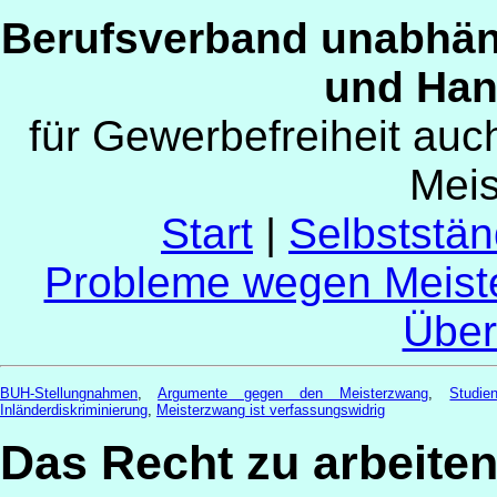
Berufsverband unabhän
und Han
für Gewerbefreiheit au
Mei
Start
|
Selbststän
Probleme wegen Meist
Über
BUH-Stellungnahmen
,
Argumente gegen den Meisterzwang
,
Studi
Inländerdiskriminierung
,
Meisterzwang ist verfassungswidrig
Das Recht zu arbeite