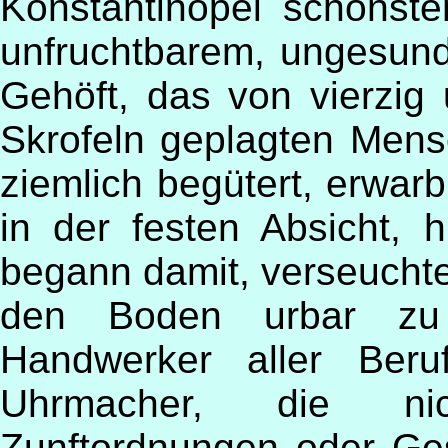
Konstantinopel schönst
unfruchtbarem, ungesun
Gehöft, das von vierzig
Skrofeln geplagten Men
ziemlich begütert, erwar
in der festen Absicht, 
begann damit, verseucht
den Boden urbar zu
Handwerker aller Ber
Uhrmacher, die nic
Zunftordnungen oder Ges