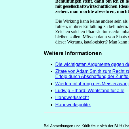
Bemühungen steht, dann bin ich zu ha
mit gesellschaftswirtschaftlichen Id
ziehen, man möchte abwehren, möchte
Die Wirkung kann keine andere sein als 
fühlen, in ihrer Entfaltung zu behinder
Zeichen solchen Pharisäertums erkennbar 
bleiben sollen. Müssen dann von Staats
dieser Wertung katalogisiert? Man kann
Weitere Informationen
Die wichtigsten Argumente gegen 
Zitate von Adam Smith zum Recht zu
Erfolg durch Abschaffung der Zunft
Wiedereinführung des Meisterzwan
Ludwig Erhard: Wohlstand für alle
Handwerksrecht
Handwerkspolitik
Bei Anmerkungen und Kritik freut sich der BUH übe