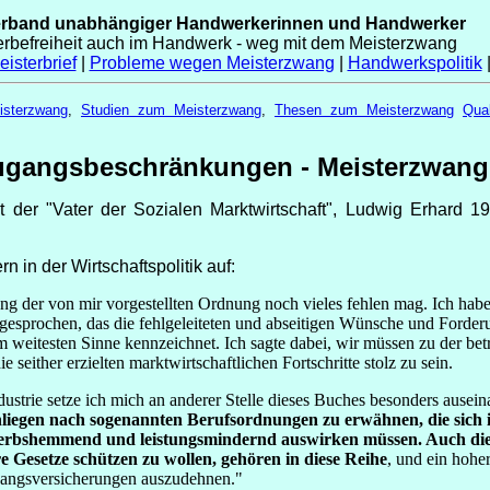
erband unabhängiger Handwerkerinnen und Handwerker
erbefreiheit auch im Handwerk - weg mit dem Meisterzwang
isterbrief
|
Probleme wegen Meisterzwang
|
Handwerkspolitik
sterzwang
,
Studien zum Meisterzwang
,
Thesen zum Meisterzwang
Qual
ugangsbeschränkungen - Meisterzwang
 der "Vater der Sozialen Marktwirtschaft", Ludwig Erhard 19
n in der Wirtschaftspolitik auf:
ng der von mir vorgestellten Ordnung noch vieles fehlen mag. Ich ha
esprochen, das die fehlgeleiteten und abseitigen Wünsche und Forderu
m weitesten Sinne kennzeichnet. Ich sagte dabei, wir müssen zu der bet
e seither erzielten marktwirtschaftlichen Fortschritte stolz zu sein.
dustrie setze ich mich an anderer Stelle dieses Buches besonders ausei
iegen nach sogenannten Berufsordnungen zu erwähnen, die sich
ewerbshemmend und leistungsmindernd auswirken müssen. Auch di
Gesetze schützen zu wollen, gehören in diese Reihe
, und ein hohe
wangsversicherungen auszudehnen."