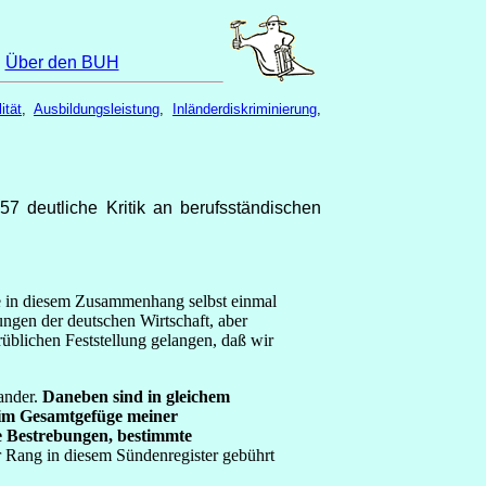
|
Über den BUH
ität
,
Ausbildungsleistung
,
Inländerdiskriminierung
,
57 deutliche Kritik an berufsständischen
be in diesem Zusammenhang selbst einmal
ngen der deutschen Wirtschaft, aber
rüblichen Feststellung gelangen, daß wir
nander.
Daneben sind in gleichem
 im Gesamtgefüge meiner
e Bestrebungen, bestimmte
r Rang in diesem Sündenregister gebührt