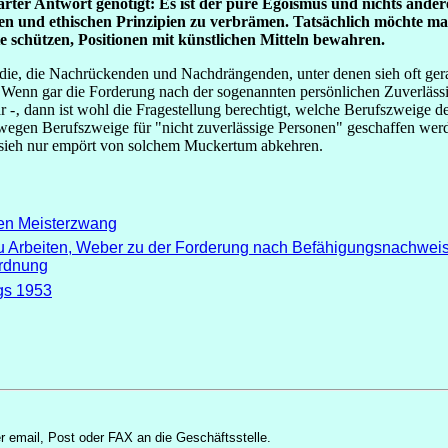
rter Antwort genötigt: Es ist der pure Egoismus und nichts ander
ealen und ethischen Prinzipien zu verbrämen. Tatsächlich möchte 
 schützen, Positionen mit künstlichen Mitteln bewahren.
die, die Nachrückenden und Nachdrängenden, unter denen sieh oft gera
n. Wenn gar die Forderung nach der sogenannten persönlichen Zuverlässi
-‚ dann ist wohl die Fragestellung berechtigt, welche Berufszweige den
 wegen Berufszweige für "nicht zuverlässige Personen" geschaffen we
 sieh nur empört von solchem Muckertum abkehren.
den Meisterzwang
 Arbeiten, Weber zu der Forderung nach Befähigungsnachweisen
ordnung
gs 1953
r email, Post oder FAX an die Geschäftsstelle.