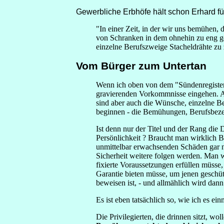
Gewerbliche Erbhöfe hält schon Erhard f
"In einer Zeit, in der wir uns bemühen,
von Schranken in dem ohnehin zu eng ge
einzelne Berufszweige Stacheldrähte zu
Vom Bürger zum Untertan
Wenn ich oben von dem "Sündenregister" 
gravierenden Vorkommnisse eingehen. An 
sind aber auch die Wünsche, einzelne B
beginnen - die Bemühungen, Berufsbezei
Ist denn nur der Titel und der Rang die 
Persönlichkeit ? Braucht man wirklich 
unmittelbar erwachsenden Schäden gar nic
Sicherheit weitere folgen werden. Man 
fixierte Voraussetzungen erfüllen müsse
Garantie bieten müsse, um jenen geschü
beweisen ist, - und allmählich wird da
Es ist eben tatsächlich so, wie ich es ei
Die Privilegierten, die drinnen sitzt, w