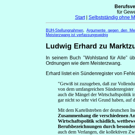
Berufsv
für Gew
Start
|
Selbstständig ohne Me
BUH-Stellungnahmen
,
Argumente gegen den Mei
Meisterzwang ist verfassungswidrig
Ludwig Erhard zu Marktz
In seinem Buch "Wohlstand für Alle" übt
Ordnungen wie dem Meisterzwang.
Erhard listet ein Sündenregister von Fehler
"Gewiß ist zuzugeben, daß zur Vollendu
von dem umfangreichen Sündenregister g
auch die Mängel der Wirtschaftspolitik i
gar nicht so sehr viel Grund haben, auf di
Mit dem Kartellstreben der deutschen In
Zusammenhang die verschiedenen Anl
Wirtschaftspolitik schädlich, wettb
Berufsbezeichnungen durch besondere 
auch dem Verlangen, die kollektiven Z