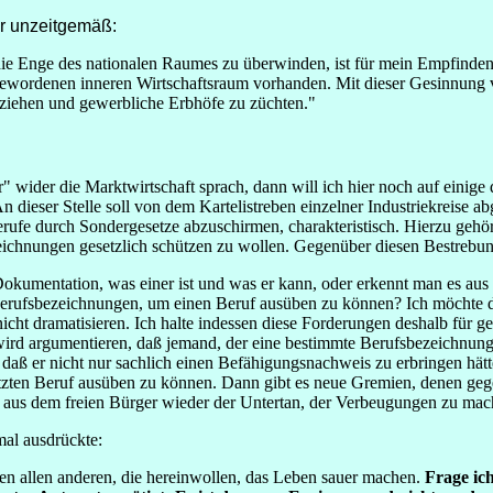
ür unzeitgemäß:
 die Enge des nationalen Raumes zu überwinden, ist für mein Empfinden
wordenen inneren Wirtschaftsraum vorhanden. Mit dieser Gesinnung ver
 ziehen und gewerbliche Erbhöfe zu züchten."
wider die Marktwirtschaft sprach, dann will ich hier noch auf einige 
dieser Stelle soll von dem Kartelistreben einzelner Industriekreise 
erufe durch Sondergesetze abzuschirmen, charakteristisch. Hierzu gehö
chnungen gesetzlich schützen zu wollen. Gegenüber diesen Bestrebun
Dokumentation, was einer ist und was er kann, oder erkennt man es aus d
Berufsbezeichnungen, um einen Beruf ausüben zu können? Ich möchte d
ht dramatisieren. Ich halte indessen diese Forderungen deshalb für gefä
wird argumentieren, daß jemand, der eine bestimmte Berufsbezeichnung
, daß er nicht nur sachlich einen Befähigungsnachweis zu erbringen hät
tzten Beruf ausüben zu können. Dann gibt es neue Gremien, denen gege
nn aus dem freien Bürger wieder der Untertan, der Verbeugungen zu ma
nmal ausdrückte:
ollen allen anderen, die hereinwollen, das Leben sauer machen.
Frage ich