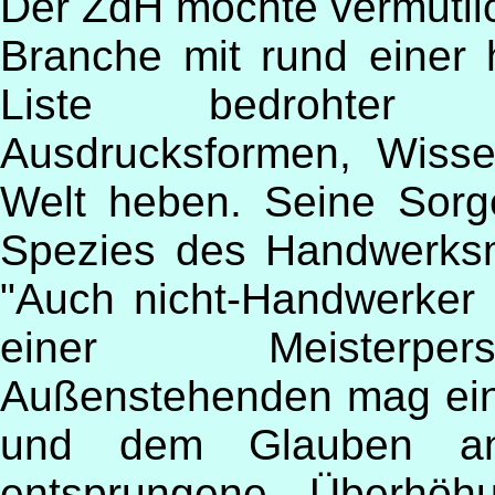
Der ZdH möchte vermutlic
Branche mit rund einer 
Liste bedrohter B
Ausdrucksformen, Wisse
Welt heben. Seine Sorge
Spezies des Handwerksm
"Auch nicht-Handwerker
einer Meisterpersö
Außenstehenden mag ein
und dem Glauben an
entsprungene Überhöh