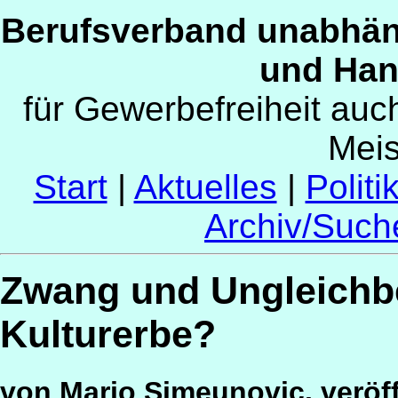
Berufsverband unabhän
und Han
für Gewerbefreiheit au
Mei
Start
|
Aktuelles
|
Politi
Archiv/Such
Zwang und Ungleichb
Kulturerbe?
von Mario Simeunovic, veröff