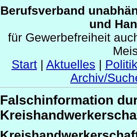
Berufsverband unabhän
und Han
für Gewerbefreiheit au
Mei
Start
|
Aktuelles
|
Politi
Archiv/Such
Falschinformation du
Kreishandwerkerschaf
Kreishandwerkerschaft