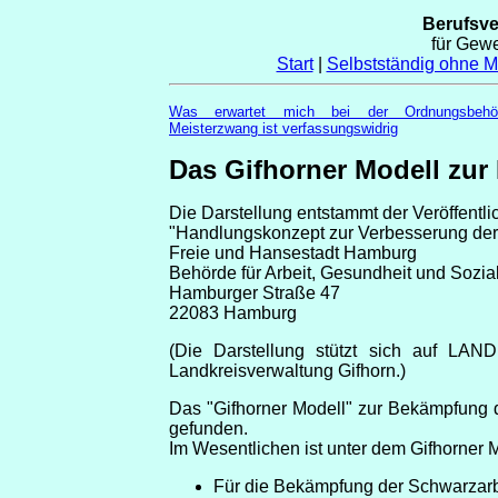
Berufsv
für Gew
Start
|
Selbstständig ohne Me
Was erwartet mich bei der Ordnungsbehö
Meisterzwang ist verfassungswidrig
Das Gifhorner Modell zu
Die Darstellung entstammt der Veröffentli
"Handlungskonzept zur Verbesserung der
Freie und Hansestadt Hamburg
Behörde für Arbeit, Gesundheit und Sozi
Hamburger Straße 47
22083 Hamburg
(Die Darstellung stützt sich auf LA
Landkreisverwaltung Gifhorn.)
Das "Gifhorner Modell" zur Bekämpfung 
gefunden.
Im Wesentlichen ist unter dem Gifhorner 
Für die Bekämpfung der Schwarzarb