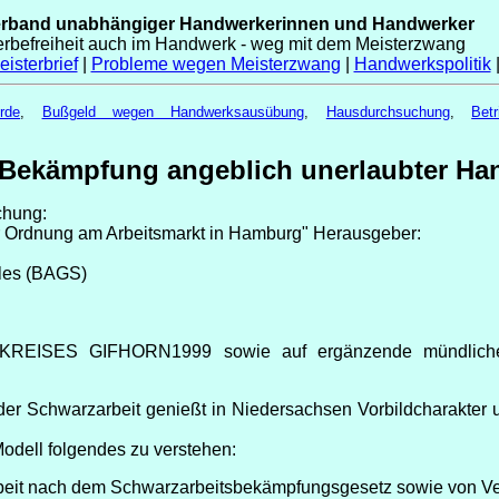
erband unabhängiger Handwerkerinnen und Handwerker
erbefreiheit auch im Handwerk - weg mit dem Meisterzwang
isterbrief
|
Probleme wegen Meisterzwang
|
Handwerkspolitik
rde
,
Bußgeld wegen Handwerksausübung
,
Hausdurchsuchung
,
Bet
r Bekämpfung angeblich unerlaubter 
chung:
 Ordnung am Arbeitsmarkt in Hamburg" Herausgeber:
ales (BAGS)
NDKREISES GIFHORN1999 sowie auf ergänzende mündliche
der Schwarzarbeit genießt in Niedersachsen Vorbildcharakter 
Modell folgendes zu verstehen:
eit nach dem Schwarzarbeitsbekämpfungsgesetz sowie von Vers