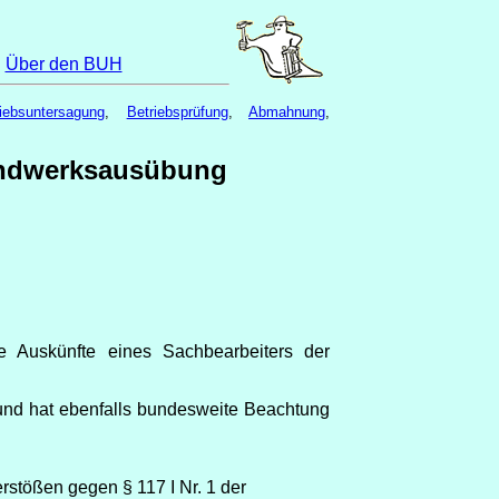
|
Über den BUH
riebsuntersagung
,
Betriebsprüfung
,
Abmahnung
,
Handwerksausübung
 Auskünfte eines Sachbearbeiters der
und hat ebenfalls bundesweite Beachtung
tößen gegen § 117 I Nr. 1 der