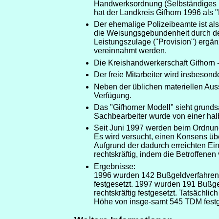
Handwerksordnung (Selbständiges B
hat der Landkreis Gifhorn 1996 als 
Der ehemalige Polizeibeamte ist als 
die Weisungsgebundenheit durch den
Leistungszulage ("Provision") ergänz
vereinnahmt werden.
Die Kreishandwerkerschaft Gifhorn - 
Der freie Mitarbeiter wird insbeson
Neben der üblichen materiellen Aus
Verfügung.
Das "Gifhorner Modell" sieht grunds
Sachbearbeiter wurde von einer halb
Seit Juni 1997 werden beim Ordnun
Es wird versucht, einen Konsens üb
Aufgrund der dadurch erreichten Ein
rechtskräftig, indem die Betroffenen 
Ergebnisse:
1996 wurden 142 Bußgeldverfahren 
festgesetzt. 1997 wurden 191 Bußg
rechtskräftig festgesetzt. Tatsäch
Höhe von insge-samt 545 TDM festge