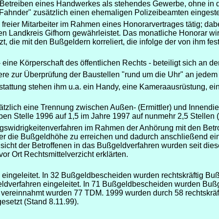
etreiben eines Handwerkes als stehendes Gewerbe, ohne in di
"Fahnder" zusätzlich einen ehemaligen Polizeibeamten eingestel
freier Mitarbeiter im Rahmen eines Honorarvertrages tätig; dabe
 Landkreis Gifhorn gewährleistet. Das monatliche Honorar wi
t, die mit den Bußgeldern korreliert, die infolge der von ihm fe
eine Körperschaft des öffentlichen Rechts - beteiligt sich an de
dere zur Überprüfung der Baustellen "rund um die Uhr" an jedem
stattung stehen ihm u.a. ein Handy, eine Kameraausrüstung, ei
ätzlich eine Trennung zwischen Außen- (Ermittler) und Innendien
en Stelle 1996 auf 1,5 im Jahre 1997 auf nunmehr 2,5 Stellen (
gswidrigkeitenverfahren im Rahmen der Anhörung mit den Betro
er die Bußgeldhöhe zu erreichen und dadurch anschließend ein
sicht der Betroffenen in das Bußgeldverfahren wurden seit die
vor Ort Rechtsmittelverzicht erklärten.
eingeleitet. In 32 Bußgeldbescheiden wurden rechtskräftig B
eldverfahren eingeleitet. In 71 Bußgeldbescheiden wurden Bu
lich vereinnahmt wurden 77 TDM. 1999 wurden durch 58 rechtskr
setzt (Stand 8.11.99).