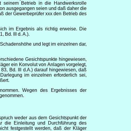
 seinem Betrieb in die Handwerksrolle
rvon ausgegangen seien und daß daher die
, daß der Gewerbeprüfer xxx den Betrieb des
ch im Ergebnis als richtig erweise. Die
Bd. III d. A.).
 Schadenshöhe und legt im einzelnen dar,
 verschiedene Gesichtspunkte hingewiesen,
läger ein Konvolut von Anlagen vorgelegt,
, Bd. III d.A.) darauf hingewiesen, daß
arlegung im einzelnen erforderlich sei,
ßert.
ernommen. Wegen des Ergebnisses der
ug genommen.
nspruch weder aus dem Gesichtspunkt der
ar die Einleitung und Durchführung des
cht festgestellt werden, daß der Kläger