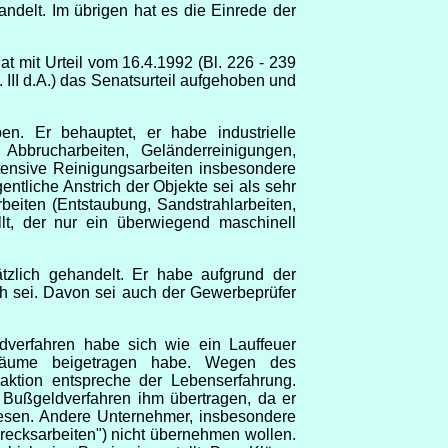
andelt. Im übrigen hat es die Einrede der
t mit Urteil vom 16.4.1992 (Bl. 226 - 239
d. III d.A.) das Senatsurteil aufgehoben und
n. Er behauptet, er habe industrielle
Abbrucharbeiten, Geländerreinigungen,
tensive Reinigungsarbeiten insbesondere
ntliche Anstrich der Objekte sei als sehr
eiten (Entstaubung, Sandstrahlarbeiten,
lt, der nur ein überwiegend maschinell
zlich gehandelt. Er habe aufgrund der
h sei. Davon sei auch der Gewerbeprüfer
verfahren habe sich wie ein Lauffeuer
sräume beigetragen habe. Wegen des
eaktion entspreche der Lebenserfahrung.
m Bußgeldverfahren ihm übertragen, da er
wesen. Andere Unternehmer, insbesondere
recksarbeiten") nicht übernehmen wollen.