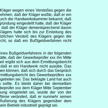
 Kläger wegen eines Verstoßes gegen die
nehmen, daß der Kläger wußte, daß er ein
durch die Handwerkskammer bekannt, daß
ündung eingestellt hatte, daß der Kläger
nd, daß der Kläger dementsprechend davon
gers hatte sich bis zur Einleitung des
ätzlichen Verstoß des Klägers gegen die
cht, so daß ein Buf3geldverfahren nicht
ines Bußgeldverfahrens in der folgenden
hätte, daß der Gewerbeprüfer xxx ihn Mitte
 ergibt sich aus dem Ermittlungsbericht
, daß er ein Handwerk nicht ausübe. Das
men können, daß sich durch das Gespräch
mittlungsbericht des Gewerbeprüfers xxx
getreten sei. Das beklagte Land hat auch
 sollte. Es bleibt daher bei demselben
rbeprüfer xxx dem Kläger Mitte September
ng eingeleitet sei, wurde der von der
 Weise verändert, daß er nunmehr seinen
ie Äußerung des Klägers gegenüber dem
 Betrieb industriell geprägt sei.