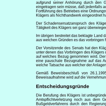
aufgrund seiner Anhörung durch den G
eingetragen sein müsse, daß jedenfalls 
Fortführung des Betriebes eine Ordnungswid
Klägers als Nichthandwerk eingeordnet habe
Der Schadensersatzanspruch des Klägers
Tätigkeit des Klägers sei ganz überwiegen
Im übrigen bestreitet das beklagte Land
aus welchen Gründen es das vorbringen für
Der Vorsitzende des Senats hat den Kläge
unter denen das Vorbringen des Klägers d
auf welches Bezug genommen wird. Der S
eine pauschale Bezugnahme auf das Anla
welche Tatsache aus welcher der Anlagen h
Gemäß Beweisbeschluß von 26.1.1995
Beweisaufnahme wird auf die Vernehmungsn
Entscheidungsgründe
Die Berufung des Klägers ist unbegründ
Amtspflichtverletzung noch aus dem Ge
Bußgeldverfahrens durch den Regierungs