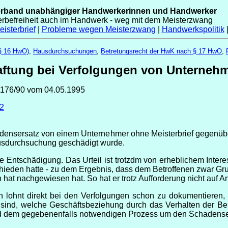
erband unabhängiger Handwerkerinnen und Handwerker
erbefreiheit auch im Handwerk - weg mit dem Meisterzwang
isterbrief
|
Probleme wegen Meisterzwang
|
Handwerkspolitik
(§ 16 HwO)
,
Hausdurchsuchungen
,
Betretungsrecht der HwK nach § 17 HwO
,
ftung bei Verfolgungen von Unternehm
U 176/90 vom 04.05.1995
92
densersatz von einem Unternehmer ohne Meisterbrief gegenübe
usdurchsuchung geschädigt wurde.
e Entschädigung. Das Urteil ist trotzdm von erheblichem Inter
hieden hatte - zu dem Ergebnis, dass dem Betroffenen zwar Gru
 hat nachgewiesen hat. So hat er trotz Aufforderung nicht auf A
ich lohnt direkt bei den Verfolgungen schon zu dokumentiere
sind, welche Geschäftsbeziehung durch das Verhalten der Behö
 dem gegebenenfalls notwendigen Prozess um den Schadensers