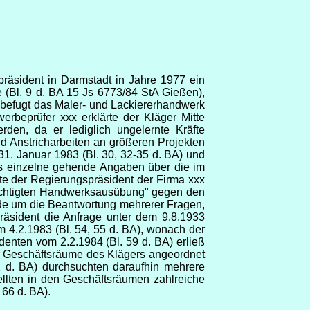
räsident in Darmstadt in Jahre 1977 ein
 (Bl. 9 d. BA 15 Js 6773/84 StA Gießen),
nbefugt das Maler- und Lackiererhandwerk
rbeprüfer xxx erklärte der Kläger Mitte
den, da er lediglich ungelernte Kräfte
nd Anstricharbeiten an größeren Projekten
31. Januar 1983 (Bl. 30, 32-35 d. BA) und
ns einzelne gehende Angaben über die im
lte der Regierungspräsident der Firma xxx
rechtigten Handwerksausübung" gegen den
nde um die Beantwortung mehrerer Fragen,
räsident die Anfrage unter dem 9.8.1933
m 4.2.1983 (Bl. 54, 55 d. BA), wonach der
denten vom 2.2.1984 (Bl. 59 d. BA) erließ
r Geschäftsräume des Klägers angeordnet
 d. BA) durchsuchten daraufhin mehrere
llten in den Geschäftsräumen zahlreiche
 66 d. BA).