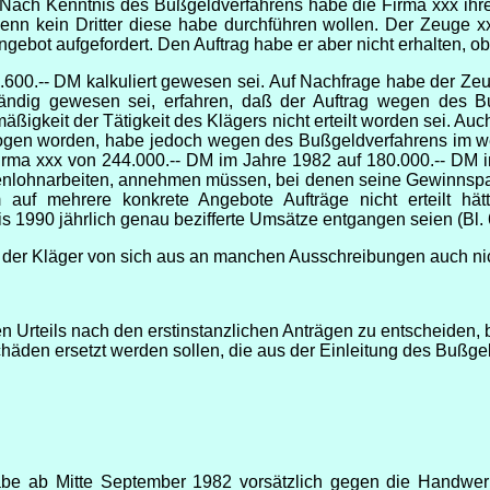
 Nach Kenntnis des Bußgeldverfahrens habe die Firma xxx ihre
wenn kein Dritter diese habe durchführen wollen. Der Zeuge xx
ebot aufgefordert. Den Auftrag habe er aber nicht erhalten, o
.600.-- DM kalkuliert gewesen sei. Auf Nachfrage habe der Zeu
tändig gewesen sei, erfahren, daß der Auftrag wegen des 
igkeit der Tätigkeit des Klägers nicht erteilt worden sei. Auch
ogen worden, habe jedoch wegen des Bußgeldverfahrens im wes
Firma xxx von 244.000.-- DM im Jahre 1982 auf 180.000.-- D
denlohnarbeiten, annehmen müssen, bei denen seine Gewinnsp
uf mehrere konkrete Angebote Aufträge nicht erteilt hätt
 1990 jährlich genau bezifferte Umsätze entgangen seien (Bl. 63
er Kläger von sich aus an manchen Ausschreibungen auch nicht
 Urteils nach den erstinstanzlichen Anträgen zu entscheiden, 
häden ersetzt werden sollen, die aus der Einleitung des Bußg
abe ab Mitte September 1982 vorsätzlich gegen die Handwerk