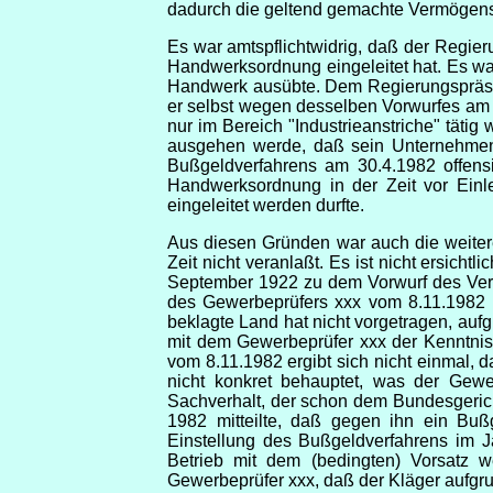
dadurch die geltend gemachte Vermögense
Es war amtspflichtwidrig, daß der Regi
Handwerksordnung eingeleitet hat. Es wa
Handwerk ausübte. Dem Regierungspräsi
er selbst wegen desselben Vorwurfes am 
nur im Bereich "Industrieanstriche" tät
ausgehen werde, daß sein Unternehmen 
Bußgeldverfahrens am 30.4.1982 offensi
Handwerksordnung in der Zeit vor Einle
eingeleitet werden durfte.
Aus diesen Gründen war auch die weiter
Zeit nicht veranlaßt. Es ist nicht ersich
September 1922 zu dem Vorwurf des Vers
des Gewerbeprüfers xxx vom 8.11.1982 (
beklagte Land hat nicht vorgetragen, a
mit dem Gewerbeprüfer xxx der Kenntnis
vom 8.11.1982 ergibt sich nicht einmal,
nicht konkret behauptet, was der Gewe
Sachverhalt, der schon dem Bundesgerich
1982 mitteilte, daß gegen ihn ein Buß
Einstellung des Bußgeldverfahrens im J
Betrieb mit dem (bedingten) Vorsatz w
Gewerbeprüfer xxx, daß der Kläger aufgru