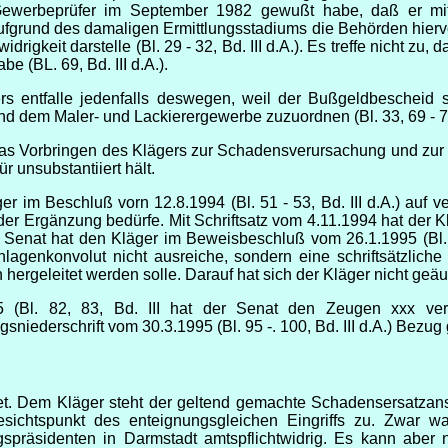
ewerbeprüfer im September 1982 gewußt habe, daß er mit
aufgrund des damaligen Ermittlungsstadiums die Behörden hie
rigkeit darstelle (Bl. 29 - 32, Bd. III d.A.). Es treffe nicht zu
 (BL. 69, Bd. III d.A.).
 entfalle jedenfalls deswegen, weil der Bußgeldbescheid si
d dem Maler- und Lackierergewerbe zuzuordnen (Bl. 33, 69 - 71, 
 das Vorbringen des Klägers zur Schadensverursachung und zur
 unsubstantiiert hält.
r im Beschluß vorn 12.8.1994 (Bl. 51 - 53, Bd. III d.A.) auf
er Ergänzung bedürfe. Mit Schriftsatz vom 4.11.1994 hat der K
enat hat den Kläger im Beweisbeschluß vom 26.1.1995 (Bl. 83
genkonvolut nicht ausreiche, sondern eine schriftsätzliche D
ergeleitet werden solle. Darauf hat sich der Kläger nicht geäu
 (Bl. 82, 83, Bd. III hat der Senat den Zeugen xxx v
iederschrift vom 30.3.1995 (Bl. 95 -. 100, Bd. III d.A.) Bez
et. Dem Kläger steht der geltend gemachte Schadensersatza
sichtspunkt des enteignungsgleichen Eingriffs zu. Zwar w
präsidenten in Darmstadt amtspflichtwidrig. Es kann aber ni