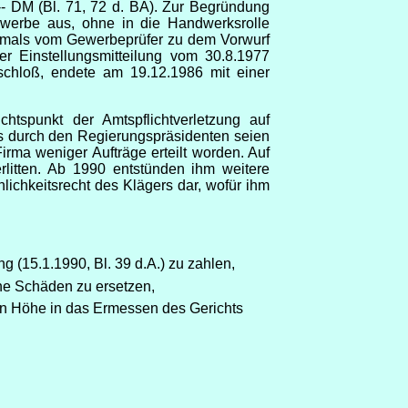
- DM (Bl. 71, 72 d. BA). Zur Begründung
ewerbe aus, ohne in die Handwerksrolle
 damals vom Gewerbeprüfer zu dem Vorwurf
r Einstellungsmitteilung vom 30.8.1977
nschloß, endete am 19.12.1986 mit einer
tspunkt der Amtspflichtverletzung auf
s durch den Regierungspräsidenten seien
rma weniger Aufträge erteilt worden. Auf
itten. Ab 1990 entstünden ihm weitere
lichkeitsrecht des Klägers dar, wofür ihm
g (15.1.1990, Bl. 39 d.A.) zu zahlen,
iche Schäden zu ersetzen,
en Höhe in das Ermessen des Gerichts