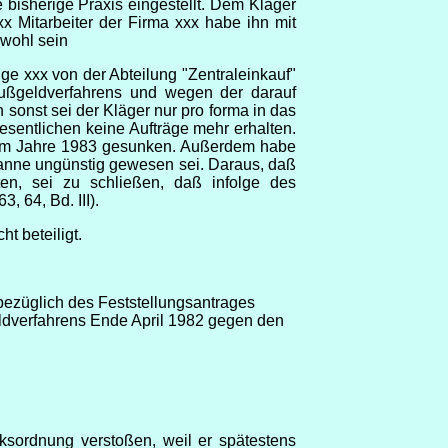
 bisherige Praxis eingestellt. Dem Kläger
x Mitarbeiter der Firma xxx habe ihn mit
bwohl sein
ge xxx von der Abteilung "Zentraleinkauf"
Bußgeldverfahrens und wegen der darauf
 sonst sei der Kläger nur pro forma in das
entlichen keine Aufträge mehr erhalten.
M im Jahre 1983 gesunken. Außerdem habe
anne ungünstig gewesen sei. Daraus, daß
en, sei zu schließen, daß infolge des
, 64, Bd. III).
 beteiligt.
bezüglich des Feststellungsantrages
eldverfahrens Ende April 1982 gegen den
sordnung verstoßen, weil er spätestens