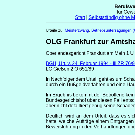
Berufsv
für Gew
Start
|
Selbstständig ohne Me
Urteile zu:
Meisterzwang
,
Betriebsuntersagungen 
OLG Frankfurt zur Amtsha
Oberlandesgericht Frankfurt am Main 1 
BGH, Urt. v. 24. Februar 1994 - III ZR 76/
LG Gießen 2 O 651/89
In Nachfolgendem Urteil geht es um Scha
durch ein Bußgeldverfahren und eine Ha
Im Ergebnis bekommt der Betroffene kein
Bundesgerichtshof über diesen Fall entsc
aber nicht detailliert genug seine Schaden
Deutlich wird an dem Urteil, dass es s
hatte, welche Aufträge einem Entgangen 
Beweisführung in den Verhandlungen und