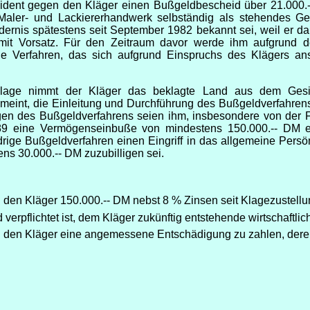
ident gegen den Kläger einen Bußgeldbescheid über 21.000.-
Maler- und Lackiererhandwerk selbständig als stehendes G
rdernis spätestens seit September 1982 bekannt sei, weil er
 mit Vorsatz. Für den Zeitraum davor werde ihm aufgrund de
liche Verfahren, das sich aufgrund Einspruchs des Klägers a
lage nimmt der Kläger das beklagte Land aus dem Gesich
 meint, die Einleitung und Durchführung des Bußgeldverfahren
en des Bußgeldverfahrens seien ihm, insbesondere von der Fi
9 eine Vermögenseinbuße von mindestens 150.000.-- DM erl
drige Bußgeldverfahren einen Eingriff in das allgemeine Persön
ns 30.000.-- DM zuzubilligen sei.
n den Kläger 150.000.-- DM nebst 8 % Zinsen seit Klagezustellun
 verpflichtet ist, dem Kläger zukünftig entstehende wirtschaftl
an den Kläger eine angemessene Entschädigung zu zahlen, der