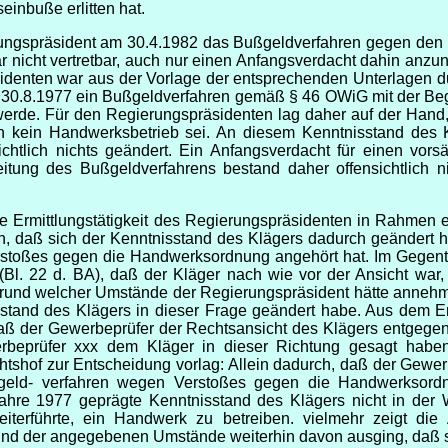
inbuße erlitten hat.
erungspräsident am 30.4.1982 das Bußgeldverfahren gegen den
r nicht vertretbar, auch nur einen Anfangsverdacht dahin anzu
denten war aus der Vorlage der entsprechenden Unterlagen 
30.8.1977 ein Bußgeldverfahren gemäß § 46 OWiG mit der Begr
ig werde. Für den Regierungspräsidenten lag daher auf der Ha
kein Handwerksbetrieb sei. An diesem Kenntnisstand des Klä
chtlich nichts geändert. Ein Anfangsverdacht für einen vors
itung des Bußgeldverfahrens bestand daher offensichtlich ni
e Ermittlungstätigkeit des Regierungspräsidenten in Rahmen e
tlich, daß sich der Kenntnisstand des Klägers dadurch geändert 
toßes gegen die Handwerksordnung angehört hat. Im Gegenteil
Bl. 22 d. BA), daß der Kläger nach wie vor der Ansicht war
ufgrund welcher Umstände der Regierungspräsident hätte anneh
stand des Klägers in dieser Frage geändert habe. Aus dem Er
 daß der Gewerbeprüfer der Rechtsansicht des Klägers entgegen
rbeprüfer xxx dem Kläger in dieser Richtung gesagt haben
tshof zur Entscheidung vorlag: Allein dadurch, daß der Gewe
geld- verfahren wegen Verstoßes gegen die Handwerksordnu
ahre 1977 geprägte Kenntnisstand des Klägers nicht in der
eiterführte, ein Handwerk zu betreiben. vielmehr zeigt d
nd der angegebenen Umstände weiterhin davon ausging, daß sein