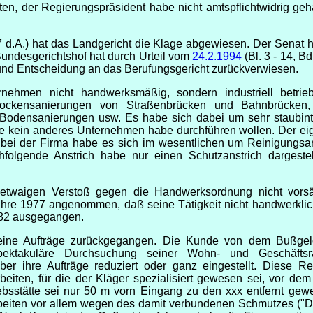
ten, der Regierungspräsident habe nicht amtspflichtwidrig geh
7 d.A.) hat das Landgericht die Klage abgewiesen. Der Senat ha
Bundesgerichtshof hat durch Urteil vom
24.2.1994
(Bl. 3 - 14, B
und Entscheidung an das Berufungsgericht zurückverwiesen.
ehmen nicht handwerksmäßig, sondern industriell betriebe
Trockensanierungen von Straßenbrücken und Bahnbrücken, 
 Bodensanierungen usw. Es habe sich dabei um sehr staubin
e kein anderes Unternehmen habe durchführen wollen. Der eige
bei der Firma habe es sich im wesentlichen um Reinigungsarb
hfolgende Anstrich habe nur einen Schutzanstrich dargestel
etwaigen Verstoß gegen die Handwerksordnung nicht vorsät
ahre 1977 angenommen, daß seine Tätigkeit nicht handwerklic
982 ausgegangen.
seine Aufträge zurückgegangen. Die Kunde von dem Bußgeld
 spektakuläre Durchsuchung seiner Wohn- und Geschäft
ber ihre Aufträge reduziert oder ganz eingestellt. Diese R
eiten, für die der Kläger spezialisiert gewesen sei, vor de
ebsstätte sei nur 50 m vorn Eingang zu den xxx entfernt ge
Arbeiten vor allem wegen des damit verbundenen Schmutzes ("D