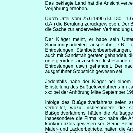
Das beklagte Land hat die Ansicht vertre
Verjährung erhoben.
Durch Urteil vom 25.6.1990 (Bl. 130 - 13
d.A.) die Berufung zurückgewiesen. Der 
die Sache zur anderweiten Verhandlung 
Der Kläger meint, er habe sein Untern
Sanierungsarbeiten ausgeführt, z.B. 
Entrostungen, Stahlbetonbearbeitungen,
auch mit Sandstrahlgeräten gehandelt, di
untergeordnet anzusehen. Insbesondere 
Entrostungen usw.) gehandelt. Der nac
ausgeführter Grobstrich gewesen sei.
Jedenfalls habe der Kläger bei einem 
Einstellung des Bußgeldverfahrens im J
xxx bei der Anhörung Mitte September 1
Infolge des Bußgeldverfahrens seien 
verbreitet, wozu insbesondere die
Bußgeldverfahrens hätten die Auftragge
Insbesondere die Firma xxx habe die Arb
konkurrenzlos gewesen sei. Seine Betri
Maler- und Lackierbetriebe, hätten die 