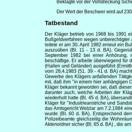
Beklagte vor der Vollstreckung Siche
Der Wert der Beschwer wird auf 230.
Tatbestand
Der Kläger betrieb von 1968 bis 1991 e
Bußgeldverfahren wegen unberechtigter A
leitete er am 30. April 1982 erneut ein
auszuüben (Bl. 11 - 13 d. BA). Gegenüb
September 1982 bei einer Anhörung, se
beschäftige. Er arbeite überwiegend für 
(Hallen und Geländer) ausgeführt (Ermitt
vom 28.4.1983 (51. 39 - 41 d. BA) mach
Gewerbe des Klägers anfallenden Tätigkei
mit, daß ihm "in einem hier anhängigen
Kläger bekannt geworden sei, daß dieser
darunter auch, welche Arbeiten der Klä
wiederholt hatte (Bl. 45 d. BA), übersan
Kläger für "Industrieanstriche und Sands
das Amtsgericht Wetzlar am 7.2.1984 ei
wurde (BI. 60 d. BA). Entsprechend de
Polizeibeamte gleichzeitig die Wohnräu
Aktenordner sicher (Bl. 65 d. BA) ‚ die 