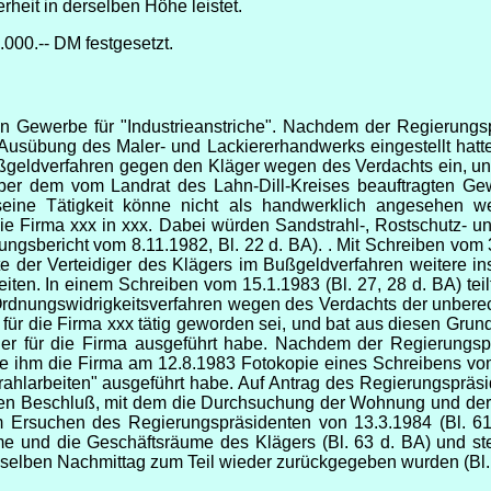
rheit in derselben Höhe leistet.
000.-- DM festgesetzt.
in Gewerbe für "Industrieanstriche". Nachdem der Regierungsp
usübung des Maler- und Lackiererhandwerks eingestellt hatte
 Bußgeldverfahren gegen den Kläger wegen des Verdachts ein, u
er dem vom Landrat des Lahn-Dill-Kreises beauftragten Gewe
ine Tätigkeit könne nicht als handwerklich angesehen wer
die Firma xxx in xxx. Dabei würden Sandstrahl-, Rostschutz- u
lungsbericht vom 8.11.1982, Bl. 22 d. BA). . Mit Schreiben vom 
te der Verteidiger des Klägers im Bußgeldverfahren weitere i
ten. In einem Schreiben vom 15.1.1983 (Bl. 27, 28 d. BA) tei
 Ordnungswidrigkeitsverfahren wegen des Verdachts der unbe
 für die Firma xxx tätig geworden sei, und bat aus diesen Gru
ger für die Firma ausgeführt habe. Nachdem der Regierungsp
dte ihm die Firma am 12.8.1983 Fotokopie eines Schreibens vo
trahlarbeiten" ausgeführt habe. Auf Antrag des Regierungspräsi
nen Beschluß, mit dem die Durchsuchung der Wohnung und de
m Ersuchen des Regierungspräsidenten von 13.3.1984 (Bl. 61
me und die Geschäftsräume des Klägers (Bl. 63 d. BA) und ste
am selben Nachmittag zum Teil wieder zurückgegeben wurden (Bl.