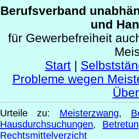
Berufsverband unabhän
und Han
für Gewerbefreiheit au
Mei
Start
|
Selbststän
Probleme wegen Meist
Über
Urteile zu:
Meisterzwang
,
B
Hausdurchsuchungen
,
Betret
Rechtsmittelverzicht