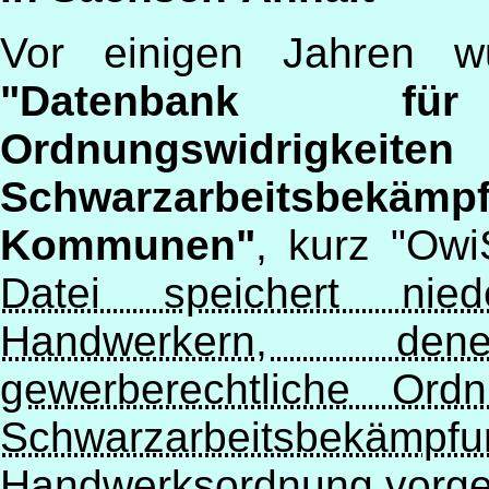
Vor einigen Jahren w
"Datenbank f
Ordnungswidrigke
Schwarzarbeitsbekämpf
Kommunen"
, kurz "Owi
Datei speichert nie
Handwerkern, de
gewerberechtliche Ord
Schwarzarbeitsbek
Handwerksordnung vorge