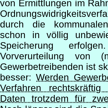
von Ermittlungen im Rah
Ordnungswidrigkeitsverf
durch die kommunalen 
schon in völlig unbewi
Speicherung erfolgen
Vorverurteilung von (
Gewerbetreibenden ist s
besser:
Werden Gewerbe
Verfahren rechtskräftig
Daten trotzdem für zwe