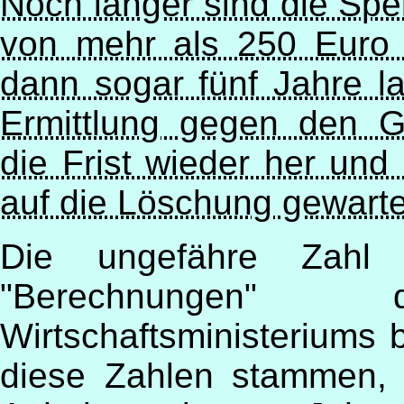
Noch länger sind die Spe
von mehr als 250 Euro 
dann sogar fünf Jahre l
Ermittlung gegen den G
die Frist wieder her un
auf die Löschung gewarte
Die ungefähre Zahl 
"Berechnungen" d
Wirtschaftsministeriums 
diese Zahlen stammen, i