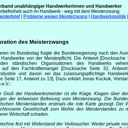
erband unabhängiger Handwerkerinnen und Handwerker
erbefreiheit auch im Handwerk - weg mit dem Meisterzwang
isterbrief
|
Probleme wegen Meisterzwang
|
Handwerkspolitik
uration des Meisterzwangs
ünen im Bundestag fragte die Bundesregierung nach den Aus
r Handwerke von der Meisterpflicht. Die Antwort [Drucksache
 den ständischen Organisationen des Handwerks veheme
n auf den Fachkräftemangel [Drucksache Seite 32, Antwo
strie und davon sei das zulassungspflichtige Handwerk „t
e Seite 17, Antwort zu 13]. Dazu erklärt Jonas Kuckuk, Vorst
e.V.:
r Gruß der Handwerksmeister ist die Klage. Klagen über de
gen der teilweisen Befreiung vom Meisterzwang. Die Bundes
tschen Meisterstandes erstmals die rote Karte gezeigt. De
chlossene Gesellschaft zum Wohle des Meisterstandes zu m
erer Wirtschaft schaden.
 rechne fest mit Widerstand der Verbraucher. Weder private 