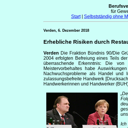
Berufsv
für Gew
Start
|
Selbstständig ohne Me
Verden, 6. Dezember 2018
Erhebliche Risiken durch Resta
Verden
Die Fraktion Bündnis 90/Die Gr
2004 erfolgten Befreiung eines Teils de
überraschende Erkenntnis: Die von
Meistervorbehaltes habe Auswirkunge
Nachwuchsprobleme als Handel und Indu
zulassungsbefreite Handwerk [Drucksach
Handwerkerinnen und Handwerker (BUH) 
„De
Fol
deu
ges
uns
Ich