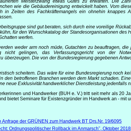
taurierten Meisterzwang etwas Gutes zu erwarten. Die Zahle
nchen wie die Gebäudereinigung entwickelt haben. Vom diese
ch in Zeiten des Fachkräftemangels ein ohnehin knappes An
assen.
beitsgruppe sind gut beraten, sich durch eine voreilige Rücka
tollkühn, für den Wunschkatalog der Standesorganisationen des 
 Schatten werfen.
werden weder arm noch müde, Gutachten zu beauftragen, die j
 nicht gelingen, das Verfassungsgericht von der Notwe
it zu überzeugen. Die von der Bundesregierung gegebenen Antw
stisch scheitern. Das wäre für eine Bundesregierung noch kei
t in den betroffenen Branchen werden dem Markt schaden. Eine
ne neue Exklusivität handwerklicher Dienstleistung jedenfalls n
erinnen und Handwerker (BUH e. V.) tritt seit mehr als 20 Ja
d bietet Seminare für Existenzgründer im Handwerk an - mit un
die Anfrage der GRÜNEN zum Handwerk BT Drs.Nr. 19/6095
ht: Ordnungspolitischer Roll­back im Anmarsch", Oktober 2018