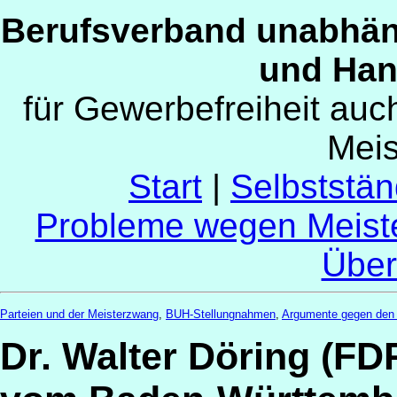
Berufsverband unabhän
und Han
für Gewerbefreiheit au
Mei
Start
|
Selbststän
Probleme wegen Meist
Über
Parteien und der Meisterzwang
,
BUH-Stellungnahmen
,
Argumente gegen den
Dr. Walter Döring (FD