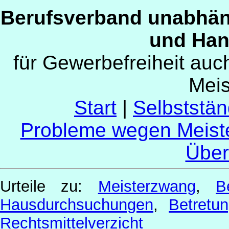
Berufsverband unabhän
und Han
für Gewerbefreiheit au
Mei
Start
|
Selbststän
Probleme wegen Meist
Über
Urteile zu:
Meisterzwang
,
B
Hausdurchsuchungen
,
Betret
Rechtsmittelverzicht