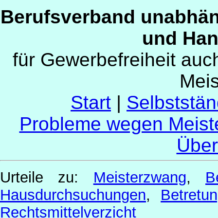
Berufsverband unabhän
und Han
für Gewerbefreiheit au
Mei
Start
|
Selbststän
Probleme wegen Meist
Über
Urteile zu:
Meisterzwang
,
B
Hausdurchsuchungen
,
Betret
Rechtsmittelverzicht