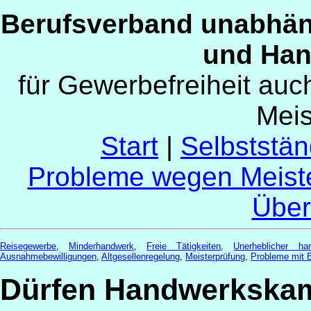
Berufsverband unabhän
und Han
für Gewerbefreiheit au
Mei
Start
|
Selbststän
Probleme wegen Meist
Über
Reisegewerbe
,
Minderhandwerk
,
Freie Tätigkeiten
,
Unerheblicher ha
Ausnahmebewilligungen
,
Altgesellenregelung
,
Meisterprüfung
,
Probleme mit 
Dürfen Handwerkskam