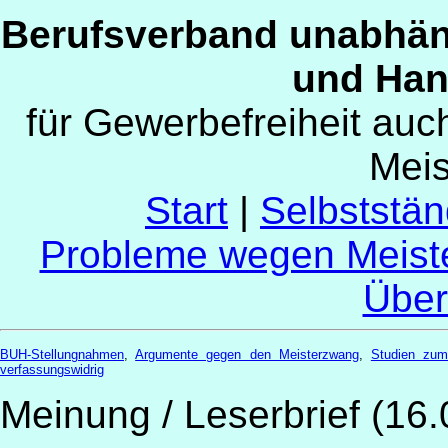
Berufsverband unabhän
und Han
für Gewerbefreiheit au
Mei
Start
|
Selbststän
Probleme wegen Meist
Über
BUH-Stellungnahmen
,
Argumente gegen den Meisterzwang
,
Studien zum
verfassungswidrig
Meinung / Leserbrief (16