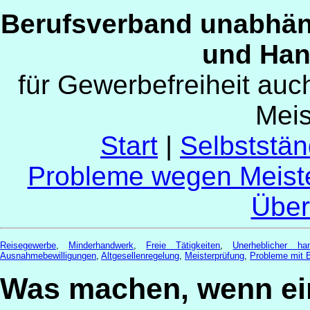
Berufsverband unabhän
und Han
für Gewerbefreiheit au
Mei
Start
|
Selbststän
Probleme wegen Meist
Über
Reisegewerbe
,
Minderhandwerk
,
Freie Tätigkeiten
,
Unerheblicher ha
Ausnahmebewilligungen
,
Altgesellenregelung
,
Meisterprüfung
,
Probleme mit 
Was machen, wenn ei