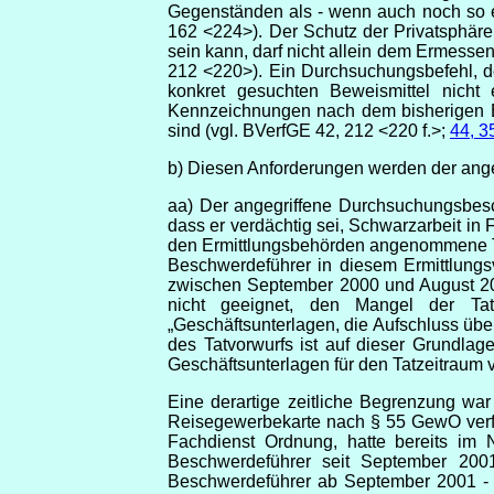
Gegenständen als - wenn auch noch so e
162 <224>). Der Schutz der Privatsphä
sein kann, darf nicht allein dem Ermesse
212 <220>). Ein Durchsuchungsbefehl, de
konkret gesuchten Beweismittel nicht 
Kennzeichnungen nach dem bisherigen Er
sind (vgl. BVerfGE 42, 212 <220 f.>;
44, 3
b) Diesen Anforderungen werden der ange
aa) Der angegriffene Durchsuchungsbesc
dass er verdächtig sei, Schwarzarbeit in
den Ermittlungsbehörden angenommene Ta
Beschwerdeführer in diesem Ermittlungs
zwischen September 2000 und August 20
nicht geeignet, den Mangel der Tatk
„Geschäftsunterlagen, die Aufschluss üb
des Tatvorwurfs ist auf dieser Grundlag
Geschäftsunterlagen für den Tatzeitraum
Eine derartige zeitliche Begrenzung wa
Reisegewerbekarte nach § 55 GewO verfüg
Fachdienst Ordnung, hatte bereits im 
Beschwerdeführer seit September 2001
Beschwerdeführer ab
September 2001 - 