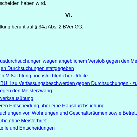
scheiden haben wird.
VI.
tung beruht auf § 34a Abs. 2 BVerfGG.
 Hausdurchsuchungen wegen angeblichem Verstoß gegen den Me
gen Durchsuchungen stattgegeben
en Mißachtung höchstrichterlicher Urteile
 BUH zu Verfassungsbeschwerden gegen Durchsuchungen - zur
gegen den Meisterzwang
werksausübung
teren Entscheidung über eine Hausdurchsuchung
chsuchungen von Wohnungen und Geschäftsräumen sowie Betret
e ohne Meisterbrief
teile und Entscheidungen