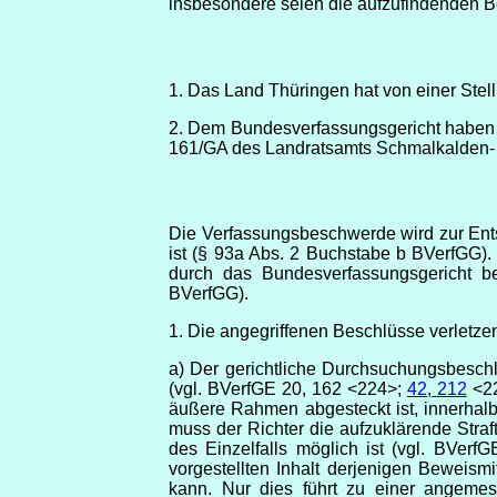
insbesondere seien die aufzufindenden Be
1. Das Land Thüringen hat von einer St
2. Dem Bundesverfassungsgericht haben 
161/GA des Landratsamts Schmalkalden-
Die Verfassungsbeschwerde wird zur Ent
ist (§ 93a Abs. 2 Buchstabe b BVerfGG).
durch das Bundesverfassungsgericht be
BVerfGG).
1. Die angegriffenen Beschlüsse verletze
a) Der gerichtliche Durchsuchungsbeschl
(vgl. BVerfGE 20, 162 <224>;
42, 212
<2
äußere Rahmen abgesteckt ist, innerhal
muss der Richter die aufzuklärende Str
des Einzelfalls möglich ist (vgl. BVer
vorgestellten Inhalt derjenigen Beweis
kann. Nur dies führt zu einer angemes