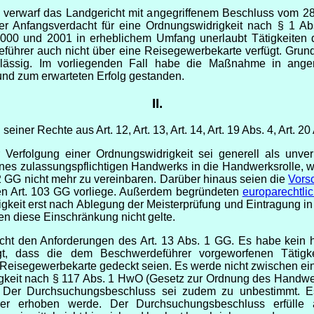
 verwarf das Landgericht mit angegriffenem Beschluss vom 28
er Anfangsverdacht für eine Ordnungswidrigkeit nach § 1 A
000 und 2001 in erheblichem Umfang unerlaubt Tätigkeiten
führer auch nicht über eine Reisegewerbekarte verfügt. Grund
zulässig. Im vorliegenden Fall habe die Maßnahme in an
 und zum erwarteten Erfolg gestanden.
II.
iner Rechte aus Art. 12, Art. 13, Art. 14, Art. 19 Abs. 4, Art. 2
erfolgung einer Ordnungswidrigkeit sei generell als unver
ines zulassungspflichtigen Handwerks in die Handwerksrolle, 
 12 GG nicht mehr zu vereinbaren. Darüber hinaus seien die
Vors
gen Art. 103 GG vorliege. Außerdem begründeten
europarechtli
ätigkeit erst nach Ablegung der Meisterprüfung und Eintragung 
 diese Einschränkung nicht gelte.
t den Anforderungen des Art. 13 Abs. 1 GG. Es habe kein h
tigt, dass die dem Beschwerdeführer vorgeworfenen Tätig
eisegewerbekarte gedeckt seien. Es werde nicht zwischen eine
gkeit nach § 117 Abs. 1 HwO (Gesetz zur Ordnung des Handwe
. Der Durchsuchungsbeschluss sei zudem zu unbestimmt. Es
er erhoben werde. Der Durchsuchungsbeschluss erfülle a