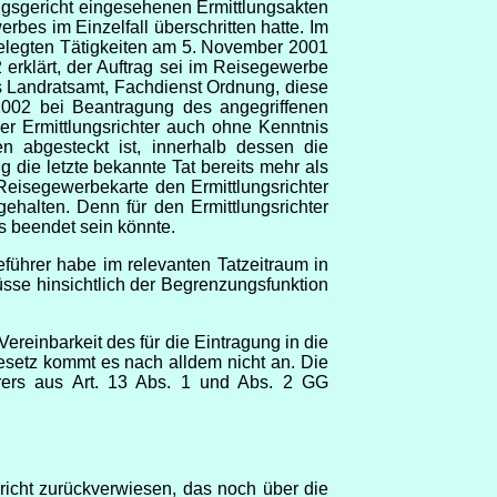
gsgericht eingesehenen Ermittlungsakten
es im Einzelfall überschritten hatte. Im
gelegten Tätigkeiten am 5. November 2001
 erklärt, der Auftrag sei im Reisegewerbe
 Landratsamt, Fachdienst Ordnung, diese
2002 bei Beantragung des angegriffenen
r Ermittlungsrichter auch ohne Kenntnis
n abgesteckt ist, innerhalb dessen die
 die letzte bekannte Tat bereits mehr als
Reisegewerbekarte den Ermittlungsrichter
halten. Denn für den Ermittlungsrichter
s beendet sein könnte.
eführer habe im relevanten Tatzeitraum in
sse hinsichtlich der Begrenzungsfunktion
reinbarkeit des für die Eintragung in die
setz kommt es nach alldem nicht an. Die
hrers aus Art. 13 Abs. 1 und Abs. 2 GG
icht zurückverwiesen, das noch über die