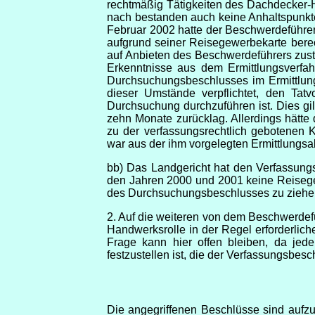
rechtmäßig Tätigkeiten des Dachdecker-
nach bestanden auch keine Anhaltspunkte
Februar 2002 hatte der Beschwerdeführer
aufgrund seiner Reisegewerbekarte berech
auf Anbieten des Beschwerdeführers zus
Erkenntnisse aus dem Ermittlungsverfa
Durchsuchungsbeschlusses im Ermittlung
dieser Umstände verpflichtet, den Tat
Durchsuchung durchzuführen ist. Dies gil
zehn Monate zurücklag. Allerdings hätte
zu der verfassungsrechtlich gebotenen 
war aus der ihm vorgelegten Ermittlungsa
bb) Das Landgericht hat den Verfassungsv
den Jahren 2000 und 2001 keine Reisege
des Durchsuchungsbeschlusses zu ziehe
2. Auf die weiteren von dem Beschwerdefü
Handwerksrolle in der Regel erforderli
Frage kann hier offen bleiben, da jed
festzustellen ist, die der Verfassungsbesc
Die angegriffenen Beschlüsse sind aufz