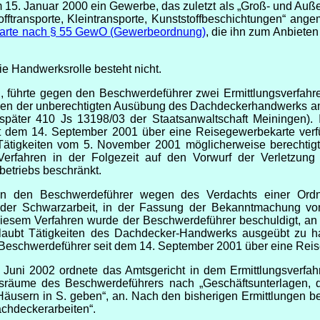
em 15. Januar 2000 ein Gewerbe, das zuletzt als „Groß- und Au
fftransporte, Kleintransporte, Kunststoffbeschichtungen“ ang
arte nach § 55 GewO (Gewerbeordnung)
, die ihn zum Anbieten
e Handwerksrolle besteht nicht.
, führte gegen den Beschwerdeführer zwei Ermittlungsverfahr
en der unberechtigten Ausübung des Dachdeckerhandwerks 
; später 410 Js 13198/03 der Staatsanwaltschaft Meiningen)
it dem 14. September 2001 über eine Reisegewerbekarte verf
 Tätigkeiten vom 5. November 2001 möglicherweise berechtig
rfahren in der Folgezeit auf den Vorwurf der Verletzung 
etriebs beschränkt.
gen den Beschwerdeführer wegen des Verdachts einer Ord
der Schwarzarbeit, in der Fassung der Bekanntmachung vo
 diesem Verfahren wurde der Beschwerdeführer beschuldigt, an
ubt Tätigkeiten des Dachdecker-Handwerks ausgeübt zu hab
r Beschwerdeführer seit dem 14. September 2001 über eine Rei
 Juni 2002 ordnete das Amtsgericht in dem Ermittlungsverfa
äume des Beschwerdeführers nach „Geschäftsunterlagen, di
äusern in S. geben“, an. Nach den bisherigen Ermittlungen 
achdeckerarbeiten“.