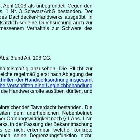
. April 2003 als unbegründet. Gegen den
bs. 1 Nr. 3 SchwarzArbG bestanden. Der
 des Dachdecker-Handwerks ausgeübt. In
sätzlich sei eine Durchsuchung auch zur
gemessenem Verhältnis zur Schwere des
0 Abs. 3 und Art. 103 GG.
hältnismäßig anzusehen. Die Pflicht zur
welche regelmäßig erst nach Ablegung der
chriften der Handwerksordnung insgesamt
che Vorschriften eine Ungleichbehandlung
in die Handwerksrolle ausüben dürften, und
inreichender Tatverdacht bestanden. Die
keiten dem unerheblichen Nebenbetrieb
r Ordnungswidrigkeit nach § 1 Abs. 1 Nr.
rks, in der Fassung der Bekanntmachung
 sei nicht erkennbar, welcher konkrete
uch seine Begrenzungsfunktion nicht;