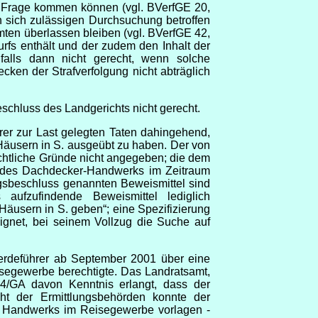
n Frage kommen können (vgl. BVerfGE 20,
sich zulässigen Durchsuchung betroffen
mten überlassen bleiben (vgl. BVerfGE 42,
rfs enthält und der zudem den Inhalt der
nfalls dann nicht gerecht, wenn solche
en der Strafverfolgung nicht abträglich
chluss des Landgerichts nicht gerecht.
er zur Last gelegten Taten dahingehend,
 Häusern in S. ausgeübt zu haben. Der von
htliche Gründe nicht angegeben; die dem
ng des Dachdecker-Handwerks im Zeitraum
sbeschluss genannten Beweismittel sind
aufzufindende Beweismittel lediglich
äusern in S. geben“; eine Spezifizierung
eignet, bei seinem Vollzug die Suche auf
werdeführer ab September 2001 über eine
isegewerbe berechtigte. Das Landratsamt,
4/GA davon Kenntnis erlangt, dass der
ht der Ermittlungsbehörden konnte der
s Handwerks im Reisegewerbe vorlagen -