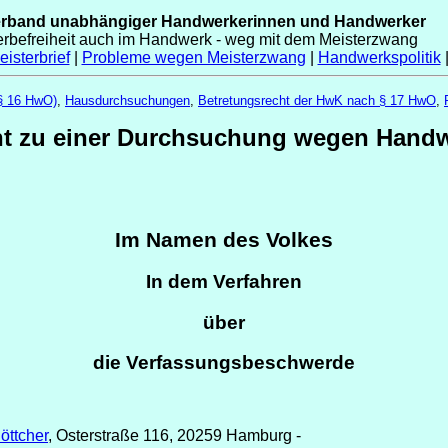
erband unabhängiger Handwerkerinnen und Handwerker
erbefreiheit auch im Handwerk - weg mit dem Meisterzwang
isterbrief
|
Probleme wegen Meisterzwang
|
Handwerkspolitik
(§ 16 HwO)
,
Hausdurchsuchungen
,
Betretungsrecht der HwK nach § 17 HwO
,
ht zu einer Durchsuchung wegen Hand
Im Namen des Volkes
In dem Verfahren
über
die Verfassungsbeschwerde
öttcher
, Osterstraße 116, 20259 Hamburg -