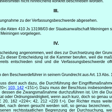
weismittel nicht hinreichend konkret beschrieben worden.
III.
ellungnahme zu der Verfassungsbeschwerde abgesehen.
die Akten 410 Js 13198/03 der Staatsanwaltschaft Meiningen s
 Meiningen vorgelegen.
IV.
scheidung angenommen, weil dies zur Durchsetzung der Grun
 Zu dieser Entscheidung ist die Kammer berufen, weil die ma
reits entschieden sind und die Verfassungsbeschwerde offe
n den Beschwerdeführer in seinem Grundrecht aus Art. 13 Abs. 
uss dient auch dazu, die Durchführung der Eingriffsmaßnahme
20>;
103, 142
<151>). Dazu muss der Beschluss insbesondere 
b dessen die Zwangsmaßnahme durchzuführen ist. Um die Dur
aftat oder Ordnungswidrigkeit, wenn auch kurz, doch so genau
fGE 20, 162 <224>; 42, 212 <220 f.>). Der Richter muss weite
mittel, nach denen gesucht werden soll, so genau bezeichne
senen rechtsstaatlichen Begrenzung der Durchsuchung, wei