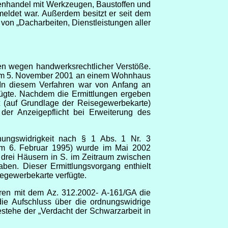
ßenhandel mit Werkzeugen, Baustoffen und
emeldet war. Außerdem besitzt er seit dem
 von „Dacharbeiten, Dienstleistungen aller
en wegen handwerksrechtlicher Verstöße.
am 5. November 2001 an einem Wohnhaus
. In diesem Verfahren war von Anfang an
ügte. Nachdem die Ermittlungen ergeben
t (auf Grundlage der Reisegewerbekarte)
der Anzeigepflicht bei Erweiterung des
nungswidrigkeit nach § 1 Abs. 1 Nr. 3
m 6. Februar 1995) wurde im Mai 2002
 drei Häusern in S. im Zeitraum zwischen
en. Dieser Ermittlungsvorgang enthielt
segewerbekarte verfügte.
hren mit dem Az. 312.2002- A-161/GA die
e Aufschluss über die ordnungswidrige
bestehe
der „Verdacht der Schwarzarbeit in