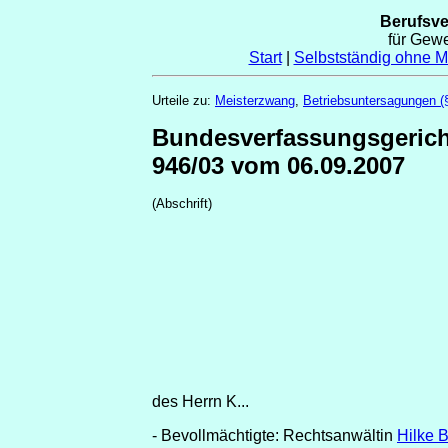
Berufsv
für Gew
Start
|
Selbstständig ohne Me
Urteile zu:
Meisterzwang
,
Betriebsuntersagungen 
Bundesverfassungsgeric
946/03 vom 06.09.2007
(Abschrift)
des Herrn K...
- Bevollmächtigte: Rechtsanwältin
Hilke B