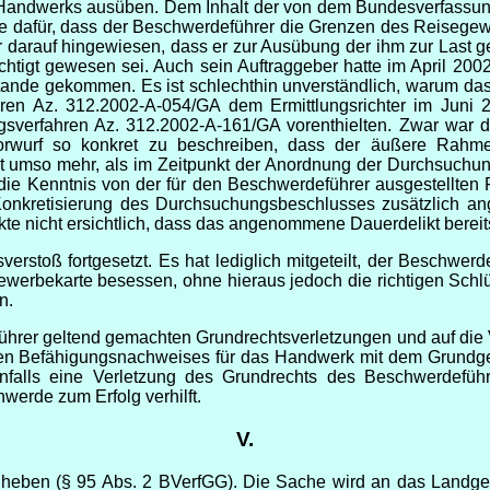
Handwerks ausüben. Dem Inhalt der von dem Bundesverfassun
 dafür, dass der Beschwerdeführer die Grenzen des Reisegewerb
 darauf hingewiesen, dass er zur Ausübung der ihm zur Last 
tigt gewesen sei. Auch sein Auftraggeber hatte im April 2002
tande gekommen. Es ist schlechthin unverständlich, warum das
hren Az. 312.2002-A-054/GA dem Ermittlungsrichter im Juni 
sverfahren Az. 312.2002-A-161/GA vorenthielten. Zwar war de
vorwurf so konkret zu beschreiben, dass der äußere Rahme
t umso mehr, als im Zeitpunkt der Anordnung der Durchsuchung
 die Kenntnis von der für den Beschwerdeführer ausgestellten 
Konkretisierung des Durchsuchungsbeschlusses zusätzlich ange
kte nicht ersichtlich, dass das angenommene Dauerdelikt bereit
erstoß fortgesetzt. Es hat lediglich mitgeteilt, der Beschwerd
werbekarte besessen, ohne hieraus jedoch die richtigen
Schlü
n.
hrer geltend gemachten Grundrechtsverletzungen und auf die Ve
chen Befähigungsnachweises für das Handwerk mit dem Grundge
enfalls eine Verletzung des Grundrechts des Beschwerdefü
hwerde zum Erfolg verhilft.
V.
uheben (§ 95 Abs. 2 BVerfGG). Die Sache wird an das Landger