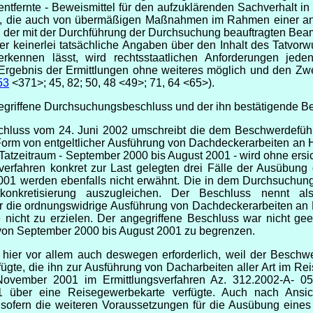
ntfernte - Beweismittel für den aufzuklärenden Sachverhalt i
re, die auch von übermäßigen Maßnahmen im Rahmen einer an 
n der mit der Durchführung der Durchsuchung beauftragten Bea
r keinerlei tatsächliche Angaben über den Inhalt des Tatvorwu
erkennen lässt, wird rechtsstaatlichen Anforderungen jede
gebnis der Ermittlungen ohne weiteres möglich und den Zweck
53
<371>; 45, 82; 50, 48 <49>; 71, 64 <65>).
griffene Durchsuchungsbeschluss und der ihn bestätigende Bes
hluss vom 24. Juni 2002 umschreibt die dem Beschwerdeführ
 Form von entgeltlicher Ausführung von Dachdeckerarbeiten an
tzeitraum - September 2000 bis August 2001 - wird ohne ersic
verfahren konkret zur Last gelegten drei Fälle der Ausübu
01 werden ebenfalls nicht erwähnt. Die in dem Durchsuchung
onkretisierung auszugleichen. Der Beschluss nennt als 
er die ordnungswidrige Ausführung von Dachdeckerarbeiten an H
e nicht zu erzielen. Der angegriffene Beschluss war nicht ge
 von September 2000 bis August 2001 zu begrenzen.
r hier vor allem auch deswegen erforderlich, weil der Besch
te, die ihn zur Ausführung von Dacharbeiten aller Art im Re
November 2001 im Ermittlungsverfahren Az. 312.2002-A- 05
 über eine Reisegewerbekarte verfügte. Auch nach Ansic
sofern die weiteren Voraussetzungen für die Ausübung eine