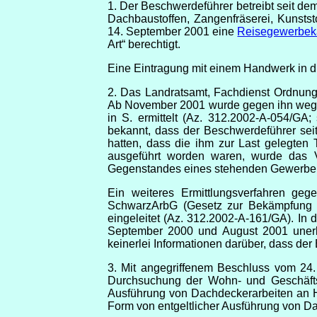
1. Der Beschwerdeführer betreibt seit d
Dachbaustoffen, Zangenfräserei, Kunststo
14. September 2001 eine
Reisegewerbek
Art“ berechtigt.
Eine Eintragung mit einem Handwerk in di
2. Das Landratsamt, Fachdienst Ordnung
Ab November 2001 wurde gegen ihn weg
in S. ermittelt (Az. 312.2002-A-054/GA
bekannt, dass der Beschwerdeführer se
hatten, dass die ihm zur Last gelegten
ausgeführt worden waren, wurde das Ve
Gegenstandes eines stehenden Gewerbeb
Ein weiteres Ermittlungsverfahren ge
SchwarzArbG (Gesetz zur Bekämpfung 
eingeleitet (Az. 312.2002-A-161/GA). In
September 2000 und August 2001 unerla
keinerlei Informationen darüber, dass de
3. Mit angegriffenem Beschluss vom 24.
Durchsuchung der Wohn- und Geschäftsr
Ausführung von Dachdeckerarbeiten an H
Form von entgeltlicher Ausführung von D