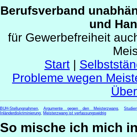
Berufsverband unabhän
und Han
für Gewerbefreiheit au
Mei
Start
|
Selbststän
Probleme wegen Meist
Über
BUH-Stellungnahmen
,
Argumente gegen den Meisterzwang
,
Studi
Inländerdiskriminierung
,
Meisterzwang ist verfassungswidrig
So mische ich mich in 