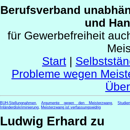
Berufsverband unabhän
und Han
für Gewerbefreiheit au
Mei
Start
|
Selbststän
Probleme wegen Meist
Über
BUH-Stellungnahmen
,
Argumente gegen den Meisterzwang
,
Studi
Inländerdiskriminierung
,
Meisterzwang ist verfassungswidrig
Ludwig Erhard zu