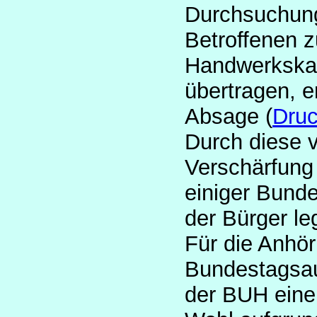
Durchsuchung
Betroffenen z
Handwerkska
übertragen, e
Absage (
Dru
Durch diese 
Verschärfung 
einiger Bund
der Bürger le
Für die Anhö
Bundestagsau
der BUH ein