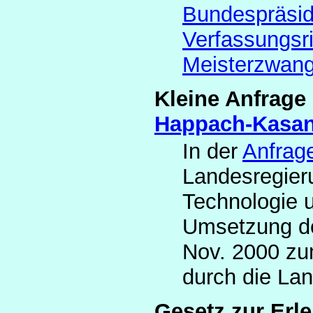
Bundespräsid
Verfassungsr
Meisterzwang
Kleine Anfrage
Happach-Kasan
In der
Anfrag
Landesregieru
Technologie u
Umsetzung de
Nov. 2000 zu
durch die La
Gesetz zur Erl