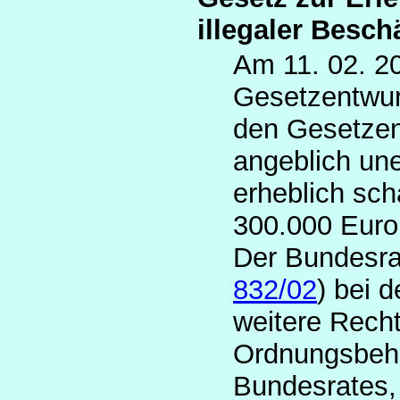
illegaler Besc
Am 11. 02. 20
Gesetzentwur
den Gesetzent
angeblich un
erheblich sch
300.000 Euro 
Der Bundesra
832/02
) bei 
weitere Rech
Ordnungsbehö
Bundesrates,