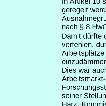
In Artikel 10
geregelt werd
Ausnahmegrun
nach § 8 HwO
Damit dürfte 
verfehlen, du
Arbeitsplätze
einzudämmen
Dies war auch 
Arbeitsmarkt-
Forschungsste
seiner
Stellu
Harzt-Kommis