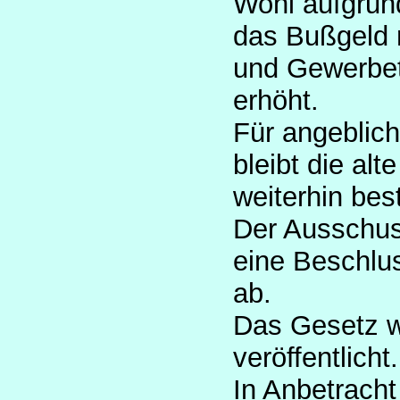
Wohl aufgrun
das Bußgeld 
und Gewerbet
erhöht.
Für angeblic
bleibt die al
weiterhin bes
Der Ausschuss
eine Beschlu
ab.
Das Gesetz 
veröffentlicht.
In Anbetrach