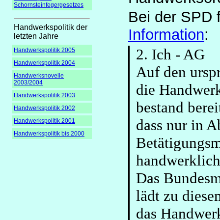
Schornsteinfegergesetzes
Bei der SPD f
Handwerkspolitik der
Information
:
letzten Jahre
2. Ich - AG
Handwerkspolitik 2005
Handwerkspolitik 2004
Auf den ursp
Handwerksnovelle
2003/2004
die Handwerk
Handwerkspolitik 2003
bestand berei
Handwerkspolitik 2002
dass nur in 
Handwerkspolitik 2001
Handwerkspolitik bis 2000
Betätigungsm
handwerkliche
Das Bundesmi
lädt zu diese
das Handwerk