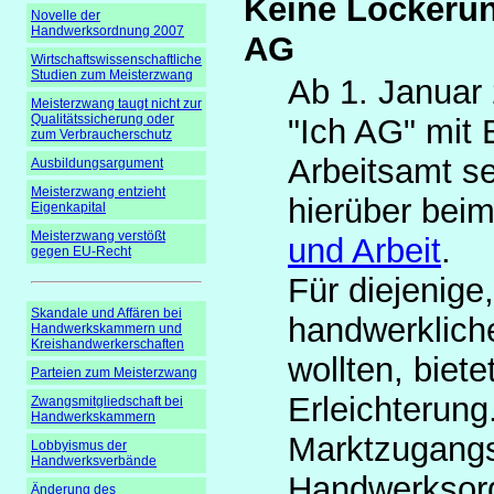
Keine Lockerun
Novelle der
Handwerksordnung 2007
AG
Wirtschaftswissenschaftliche
Studien zum Meisterzwang
Ab 1. Januar 
Meisterzwang taugt nicht zur
Qualitätssicherung oder
"Ich AG" mit
zum Verbraucherschutz
Arbeitsamt s
Ausbildungsargument
Meisterzwang entzieht
hierüber bei
Eigenkapital
Meisterzwang verstößt
und Arbeit
.
gegen EU-Recht
Für diejenige
Skandale und Affären bei
handwerklich
Handwerkskammern und
Kreishandwerkerschaften
wollten, biet
Parteien zum Meisterzwang
Erleichterung
Zwangsmitgliedschaft bei
Handwerkskammern
Marktzugang
Lobbyismus der
Handwerksverbände
Handwerksor
Änderung des