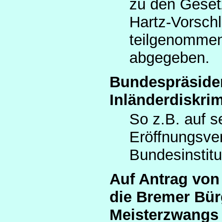
zu den Geset
Hartz-Vorsch
teilgenomme
abgegeben.
Bundespräsiden
Inländerdiskri
So z.B. auf s
Eröffnungsve
Bundesinstitu
Auf Antrag vo
die Bremer Bür
Meisterzwangs