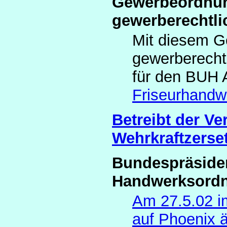
Gewerbeordnun
gewerberechtli
Mit diesem G
gewerberechtl
für den BUH 
Friseurhandw
Betreibt der Ve
Wehrkraftzerse
Bundespräside
Handwerksord
Am 27.5.02 i
auf Phoenix 