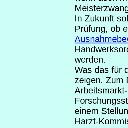
Meisterzwang
In Zukunft so
Prüfung, ob e
Ausnahmebew
Handwerksordn
werden.
Was das für d
zeigen. Zum Be
Arbeitsmarkt-
Forschungsste
einem
Stellu
Harzt-Kommis